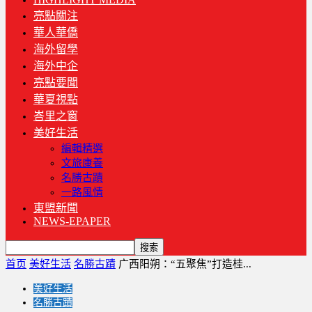
亮點關注
華人華僑
海外留學
海外中企
亮點要聞
華夏視點
峇里之窗
美好生活
編輯精選
文旅康養
名勝古蹟
一路風情
東盟新聞
NEWS-EPAPER
首页
美好生活
名勝古蹟
广西阳朔：“五聚焦”打造桂...
美好生活
名勝古蹟