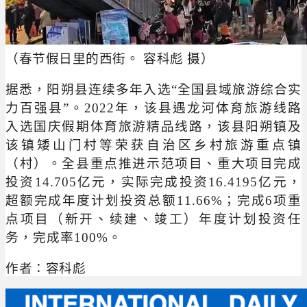
（春节假日里的西街。 容科彪 摄
）
据悉，阳朔县连续多年入选“全国县域旅游综合实
力百强县”。2022年，该县遇龙河体育旅游线路
入选国庆假期体育旅游精品线路，该县阳朔镇及
该镇矮山门村等荣获自治区乡村旅游重点镇
（村）。全县重点推进示范项目、重大项目完成
投资14.705亿元，实际完成投资16.4195亿元，
超额完成年度计划投资总额11.66%；完成6项重
点项目（新开、续建、竣工）年度计划投资任
务，完成率100%。
作者：容科彪