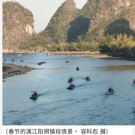
（春节的漓江阳朔镇段情景。 容科彪 摄
）