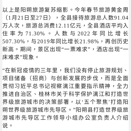
以上是阳朔旅游复苏缩影。今年春节旅游黄金周
（1月21日至27日），全县接待旅游总人数91.04
万人次，旅游总消费12.11亿元，全县酒店平均入
住率为71.30%。人数与2022年同比增长
507.30%，与2019年同比增长21.98%，再创历史
新高。期间，景区出现“一票难求”，酒店出现“一
床难求”现象。
“在新冠疫情的三年里，我们没有停止旅游规划、
项目储备（招商）与创新发展的步伐，而是全面
贯彻习近平总书记视察漓江重要指示精神，全力
推进自治区、桂林市关于科学保护漓江和打造世
界级旅游城市的决策部署，以‘五个聚焦’打造阳
朔世界级旅游城市先导区。”阳朔县打造世界级旅
游城市先导区工作领导小组办公室负责人介绍
说。