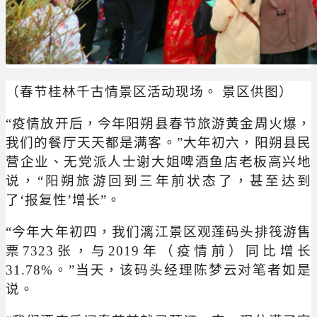
（春节桂林千古情景区活动现场。 景区供图）
“疫情放开后，今年阳朔县春节旅游黄金周火爆，
我们的餐厅天天都是满客。”大年初六，阳朔县民
营企业、无党派人士谢大姐啤酒鱼店老板高兴地
说，“阳朔旅游回到三年前状态了，甚至达到
了‘报复性’增长”。
“今年大年初四，我们漓江景区观莲码头排筏游售
票7323张，与2019年（疫情前）同比增长
31.78%。”当天，该码头经理陈梦云对笔者如是
说。