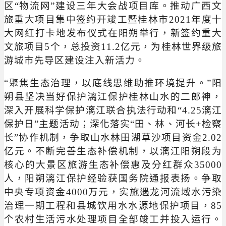
区“物流网”建设三年大会战项目库。推动广西文
旅重大项目集中签约开竣工暨桂林市2021年度十
大网红打卡地发布仪式在阳朔举行，新签约重大
文旅项目5个，总投资11.2亿元，为桂林世界级旅
游城市先导区建设注入新活力。
“聚焦生态治理，以底线思维助推环境提升。”阳
朔县坚决当好保护漓江保护桂林山水的二郎神，
深入开展科学保护漓江联合执法行动和“4.25漓江
保护日”主题活动；深化落实“田、林、河长+检察
长”协作机制，争取山水林田湖草沙项目资金2.02
亿元。不断完善生态补偿机制，以漓江阳朔段为
核心的大景区旅游生态补偿惠及分红群众35000
人，阳朔漓江保护经验获国务院通报表扬。争取
中央专项资金4000万元，实施遇龙河流域水污染
治理一期工程和县城饮用水水源地保护项目，85
个农村生活污水处理项目全部竣工并投入运行。