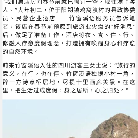
“我们酒店房间春节前就已预订一空，现住满了客
人。”大年初二，位于阳朔镇鸡窝渡村的县政协委
员、民营企业酒店——竹窗溪语服务员告诉笔
者，该店在春节前预感到旅游业火爆的“好消息”
后，做足了准备工作，酒店将衣、食、住、行、
修融入疗愈度假理念，打造拥有唤醒身心和疗愈
的自然环境。
前来竹窗溪语入住的四川游客王女士说：“旅行的
意义，在行，也在停。竹窗溪语独据小村一角，
辟一方诗意栖居地，尽揽十里画廊美景。在这
里，把生活过成度假，身之居所，心之归处。”