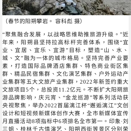
（春节的阳朔攀岩。 容科彪 摄
）
“聚焦融合发展，以战略思维助推旅游升级。”近
年来，阳朔县坚持拉高标杆完善体系，围绕“宜
业、宜居、宜乐、宜游”目标，塑造“山、水、
城、文”融为一体的城市格局。坚持完善产业要
素，打造国际品牌酒店集群、特色商业街区集
群、精品民宿集群、文化演艺集群、户外运动产
业集群等五大文旅产业集群，2022年新签约重大
文旅项目5个，总投资11.2亿元。不断扩大阳朔旅
游品牌影响，庆元宵、“金龙巡游”等系列活动获
央视聚焦，举办2022首届漓江杯“邂逅漓江”文创
设计和短视频新媒体创作大赛，全市新媒体宣传
月直播活动8项指标中6项排名全市第一。印象·刘
三姐、桂林千古情演艺、阳朔西街等景区分别荣