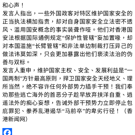
和心声！
发言人指出，一些外国政客对特区维护国家安全的
正当执法横加指责，却对自身国家安全立法密不透
风、滥用国安概念的事实装聋作哑。他们对香港国
安法根据国际通例规定“保护性管辖”妄加置喙，却
对本国滥施“长臂管辖”和非法单边制裁打压异己的
做法讳莫如深，只会更加暴露出他们亵渎法治的伪
善与双标。
发言人重申，维护国家主权、安全、发展利益是“一
国两制”方针最高原则，捍卫国家安全天经地义、理
所当然，绝不容许任何外部势力插手干预！我们奉
劝那些逃亡海外的首恶分子趁早放弃挟洋自重、逍
遥法外的痴心妄想，告诫外部干预势力立即停止包
庇罪犯、豢养乱港遏华“马前卒”的卑劣行径！（香
港新闻网）