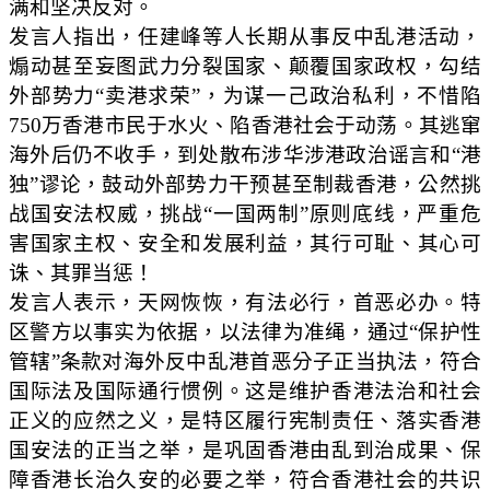
满和坚决反对。
发言人指出，任建峰等人长期从事反中乱港活动，
煽动甚至妄图武力分裂国家、颠覆国家政权，勾结
外部势力“卖港求荣”，为谋一己政治私利，不惜陷
750万香港市民于水火、陷香港社会于动荡。其逃窜
海外后仍不收手，到处散布涉华涉港政治谣言和“港
独”谬论，鼓动外部势力干预甚至制裁香港，公然挑
战国安法权威，挑战“一国两制”原则底线，严重危
害国家主权、安全和发展利益，其行可耻、其心可
诛、其罪当惩！
发言人表示，天网恢恢，有法必行，首恶必办。特
区警方以事实为依据，以法律为准绳，通过“保护性
管辖”条款对海外反中乱港首恶分子正当执法，符合
国际法及国际通行惯例。这是维护香港法治和社会
正义的应然之义，是特区履行宪制责任、落实香港
国安法的正当之举，是巩固香港由乱到治成果、保
障香港长治久安的必要之举，符合香港社会的共识