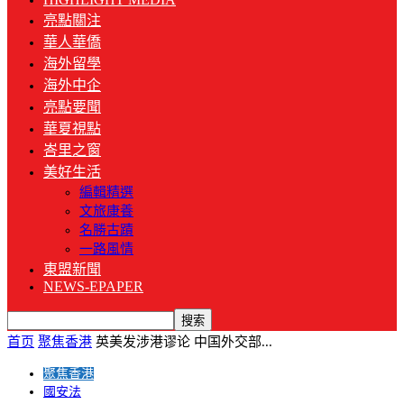
亮點關注
華人華僑
海外留學
海外中企
亮點要聞
華夏視點
峇里之窗
美好生活
編輯精選
文旅康養
名勝古蹟
一路風情
東盟新聞
NEWS-EPAPER
首页
聚焦香港
英美发涉港谬论 中国外交部...
聚焦香港
國安法