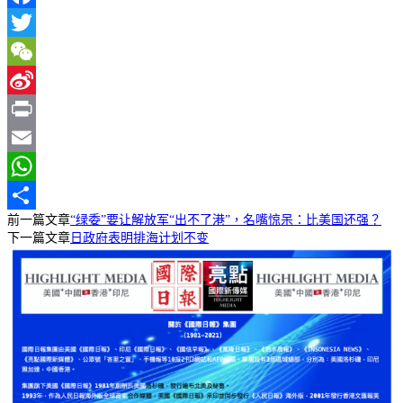
Facebook
Twitter
WeChat
Sina
Weibo
Print
Email
WhatsApp
前一篇文章
“绿委”要让解放军“出不了港”，名嘴惊呆：比美国还强？
分
下一篇文章
日政府表明排海计划不变
享