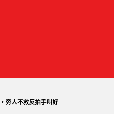
”，旁人不救反拍手叫好