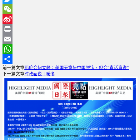
Twitter
WeChat
Sina
Weibo
Print
Email
WhatsApp
前一篇文章
耶伦会何立峰：美国无意与中国脱钩，但会“直话直说”
分
下一篇文章
时政画说丨暖冬
享