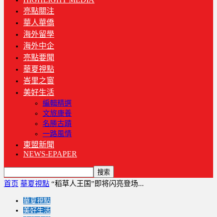
亮點關注
華人華僑
海外留學
海外中企
亮點要聞
華夏視點
峇里之窗
美好生活
編輯精選
文旅康養
名勝古蹟
一路風情
東盟新聞
NEWS-EPAPER
首页
華夏視點
“稻草人王国”即将闪亮登场...
華夏視點
美好生活