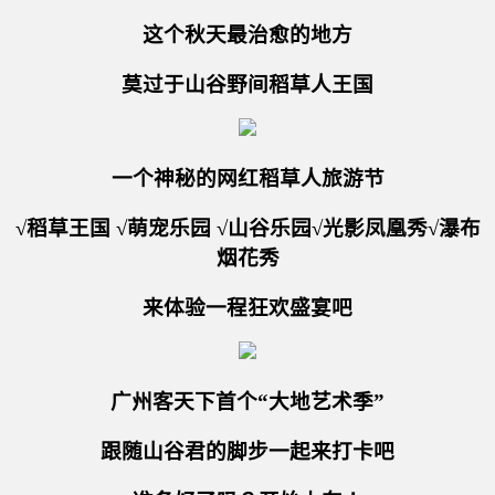
这个秋天最治愈的地方
莫过于山谷野间稻草人王国
一个神秘的网红稻草人旅游节
√稻草王国 √萌宠乐园 √山谷乐园√光影凤凰秀√瀑布
烟花秀
来体验一程狂欢盛宴吧
广州客天下首个“大地艺术季”
跟随山谷君的脚步一起来打卡吧