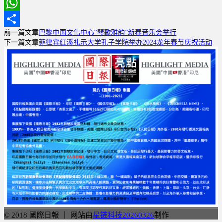
Email
WhatsApp
前一篇文章
巴黎中国文化中心“琴歌雅韵”新春音乐会举行
分
下一篇文章
菲律宾红溪礼示大学孔子学院举办2024龙年春节庆祝活动
享
© 2018 國際日報 ｜ 网站由
星链科技20260326
制作