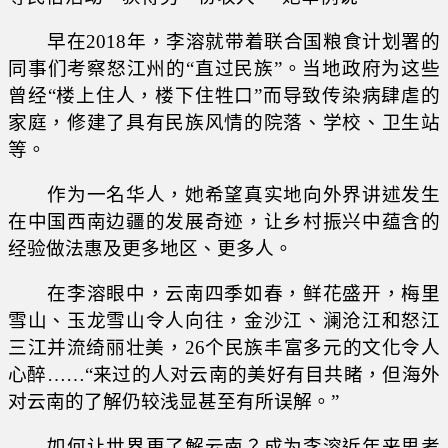
早在2018年，李溶就带着联合国粮食计划署的
同事们考察怒江州的“直过民族”。当地政府为这些
曾经“楼上住人，楼下住牲口”而导致传染病肆虐的
家庭，修建了具有民族风情的院落、学校、卫生站
等。
作为一名华人，她希望真实地向外界讲述发生
在中国西南边疆的发展奇迹，让乡村振兴中蕴含的
经验做法惠及更多地区、更多人。
在李溶眼中，云南四季如春，鲜花盛开，梅里
雪山、玉龙雪山令人向往，金沙江、澜沧江和怒江
三江并流绮丽壮美，26个民族丰富多元的文化令人
心醉……“来过的人对云南的美好有目共睹，但海外
对云南的了解仍较浅显甚至有所误解。”
如何让世界更了解云南？成为李溶近年来思考