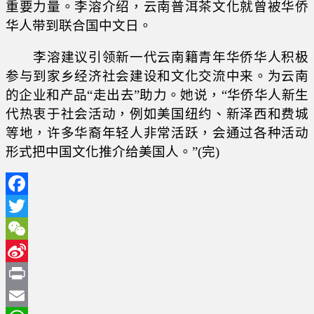
重要力量。李溶介绍，云南普洱茶文化就曾被华侨
华人带到联合国中文日。
李溶建议引领新一代云南籍青年华侨华人积极
参与到家乡经济社会建设和文化交流中来。为云南
的企业和产品“走出去”助力。她说，“华侨华人新生
代热衷于社会活动，例如美国纽约、新泽西和费城
等地，许多华裔年轻人非常活跃，会通过各种活动
形式把中国文化推介给美国人。”(完)
Facebook
Twitter
WeChat
Sina
Weibo
Print