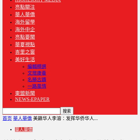
亮點關注
華人華僑
海外留學
海外中企
亮點要聞
華夏視點
峇里之窗
美好生活
編輯精選
文旅康養
名勝古蹟
一路風情
東盟新聞
NEWS-EPAPER
首页
華人華僑
美籍华人李溶：发挥华侨华人...
華人華僑