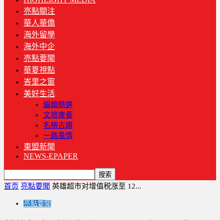
亮點關注
華人華僑
海外留學
海外中企
亮點要聞
華夏視點
峇里之窗
美好生活
編輯精選
文旅康養
名勝古蹟
一路風情
東盟新聞
NEWS-EPAPER
首页
亮點要聞
英雄超市对增值税涨至 12...
亮點要聞