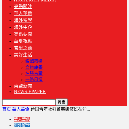
亮點關注
華人華僑
海外留學
海外中企
亮點要聞
華夏視點
峇里之窗
美好生活
編輯精選
文旅康養
名勝古蹟
一路風情
東盟新聞
NEWS-EPAPER
首页
華人華僑
跨国青年社群菁英研修班在沪...
華人華僑
海外留學