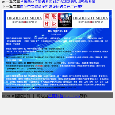
前一篇文章
马来西亚华侨访乡团到访深圳龙岗坂田畅叙乡情
分
下一篇文章
国际中文教育专栏建设研讨会在广州举行
享
© 2018 國際日報 ｜ 网站由
星链科技20260326
制作