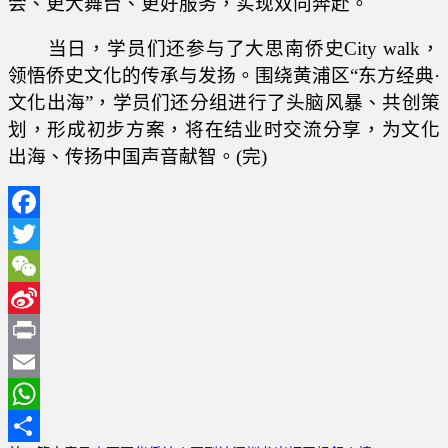
会、更大舞台、更好服务，实现双向奔赴。
当日，学员们还参与了大思南侨史City walk，
领悟侨史文化的传承与发扬。围绕黄浦区“东方经典·
文化出海”，学员们还分组进行了头脑风暴、共创策
划，形成初步方案，将在结业时交流分享，为文化
出海、传扬中国声音献智。(完)
Facebook
Twitter
WeChat
Sina
Weibo
Print
Email
WhatsApp