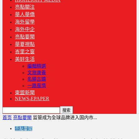
亮點關注
華人華僑
海外留學
海外中企
亮點要聞
華夏視點
峇里之窗
美好生活
編輯精選
文旅康養
名勝古蹟
一路風情
東盟新聞
NEWS-EPAPER
首页
亮點要聞
监管成为全球品牌进入国内市...
亮點要聞