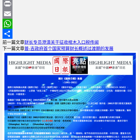
Sina
Weibo
Print
Email
WhatsApp
前一篇文章
财长专员澄清关于征收棺木入口税传闻
分
下一篇文章
普-吉政府首个国家预算财长概述过渡期的发展
享