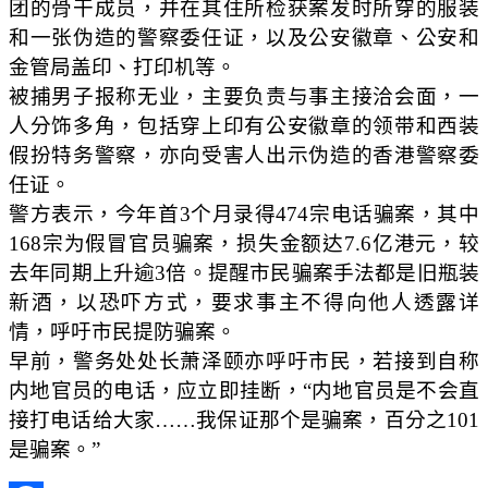
团的骨干成员，并在其住所检获案发时所穿的服装
和一张伪造的警察委任证，以及公安徽章、公安和
金管局盖印、打印机等。
被捕男子报称无业，主要负责与事主接洽会面，一
人分饰多角，包括穿上印有公安徽章的领带和西装
假扮特务警察，亦向受害人出示伪造的香港警察委
任证。
警方表示，今年首3个月录得474宗电话骗案，其中
168宗为假冒官员骗案，损失金额达7.6亿港元，较
去年同期上升逾3倍。提醒市民骗案手法都是旧瓶装
新酒，以恐吓方式，要求事主不得向他人透露详
情，呼吁市民提防骗案。
早前，警务处处长萧泽颐亦呼吁市民，若接到自称
内地官员的电话，应立即挂断，“内地官员是不会直
接打电话给大家……我保证那个是骗案，百分之101
是骗案。”