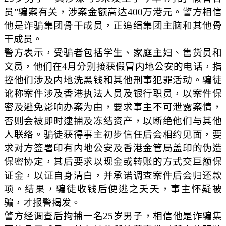
员”骗案有关，涉案金额高达400万港元。警方相信
他是诈骗集团骨干成员，正追缉集团主脑和其他骨
干成员。
警方表示，受骗者包括学生、家庭主妇、售货员和
文员，他们在4月分别接获假冒内地公安的电话，指
控他们涉及内地洗黑钱和其他刑事犯罪活动。骗徒
讹称案件涉及香港执法人员及银行职员，以案件保
密及避免影响办案为由，要求事主不可泄露案情，
否则会被即时逮捕及冻结资产，以断绝他们与其他
人联络。骗徒获得事主初步信任后会相约见面，要
求对方签署印有内地公安及香港金管局盖印的伪造
保密协定，其后要求以现金或转账的方式交巨额保
证金，以证自身清白，并承诺调查案件后会归还款
项。结果，骗徒收钱后便逃之夭夭，事主怀疑被
骗，才报警揭发。
警方经调查后拘捕一名25岁男子，相信他是诈骗集