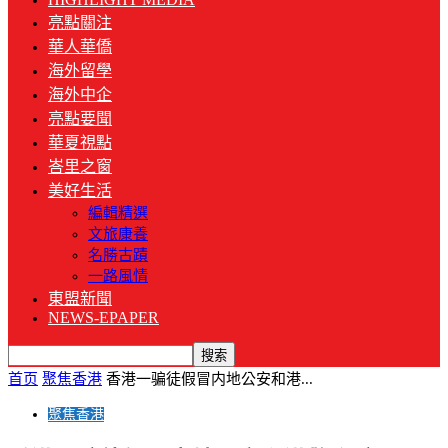
亮點關注
華人華僑
海外留學
海外中企
亮點要聞
華夏視點
峇里之窗
美好生活
編輯精選
文旅康養
名勝古蹟
一路風情
東盟新聞
NEWS-EPAPER
首页
聚焦香港
香港一骗徒假冒内地公安和港...
聚焦香港