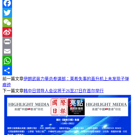
Facebook
Twitter
WeChat
Sina
Weibo
Print
Email
WhatsApp
前一篇文章
伊朗武装力量总参谋部：莱希失事的直升机上未发现子弹
分
痕迹
享
下一篇文章
韩中日领导人会议将于26至27日在首尔举行