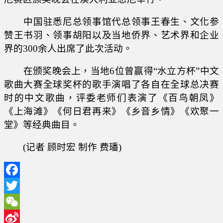
中国驻悉尼总领事馆代总领事王春生、文化参
赞王书羽、领事胡阳以及当地侨界、艺术界和企业
界的300余人出席了此次活动。
在颁奖晚会上，当地6位曾赢得“水立方杯”中文
歌曲大赛全球奖杯的歌手演唱了各自在全球总决赛
时的中文歌曲，评委老师们表演了《百鸟朝凤》
《上海滩》《何日君再来》《乡音乡情》《欢聚一
堂》等经典曲目。
(记者 顾时宏 制作 费璠)
Facebook
Twitter
WeChat