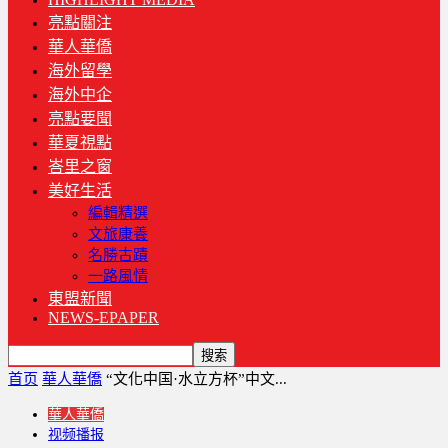
亮點關注
華人華僑
海外留學
海外中企
亮點要聞
華夏視點
峇里之窗
美好生活
編輯精選
文旅康養
名勝古蹟
一路風情
東盟新聞
NEWS-EPAPER
首页
華人華僑
“文化中国·水立方杯”中文...
華人華僑
视频播报