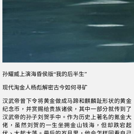
孙耀威上演海昏侯版“我的后半生”
现代淘金人杨彪解密古今如何寻矿
汉武帝曾下令将黄金做成马蹄和麒麟趾形状的黄金
纪念币，并赏赐给贵族诸侯，其中一部分就传到了
汉武帝的孙子刘贺手中。作为历史上著名的氪金大
佬，虽然刘贺的一生坐拥金山钱海，但却跌宕起
伏、大起大落。最后的岁月里，他会怎样回看自己