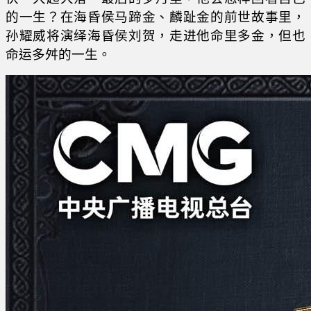
的一生？在海昏侯马蹄金、麟趾金的前世故事里，
孙耀威将演绎海昏侯刘贺，走进他命里多金，但也
命运多舛的一生。