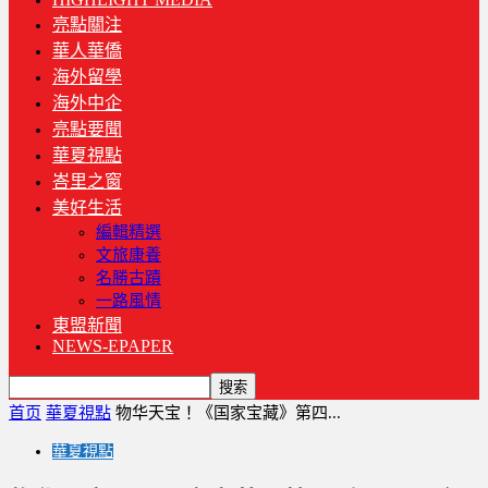
亮點關注
華人華僑
海外留學
海外中企
亮點要聞
華夏視點
峇里之窗
美好生活
編輯精選
文旅康養
名勝古蹟
一路風情
東盟新聞
NEWS-EPAPER
首页
華夏視點
物华天宝！《国家宝藏》第四...
華夏視點