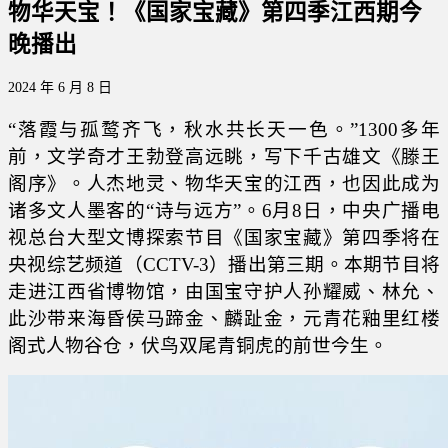
物华天宝！《国家宝藏》第四季江西期今
晚播出
2024 年 6 月 8 日
“落霞与孤鹜齐飞，秋水共长天一色。”1300多年
前，文学奇才王勃登高远眺，写下千古雄文《滕王
阁序》。人杰地灵、物华天宝的江西，也因此成为
诸多文人墨客的“诗与远方”。6月8日，中央广播电
视总台大型文博探索节目《国家宝藏》第四季将在
央视综艺频道（CCTV-3）播出第三期。本期节目将
走进江西省博物馆，由国宝守护人孙耀威、林允、
此沙带来海昏侯马蹄金、麟趾金，元青花釉里红楼
阁式人物谷仓，伏鸟双尾青铜虎的前世今生。