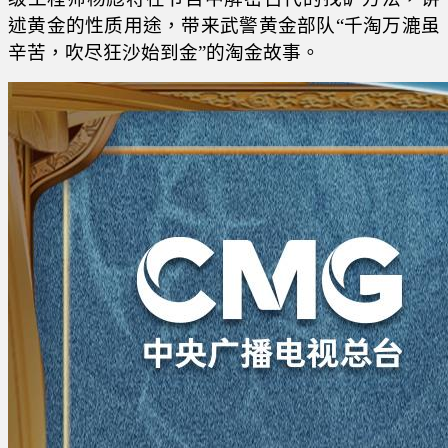
述黄金的性质用途，带来武警黄金部队“千淘万漉虽
辛苦，吹尽狂沙始到金”的淘金故事。