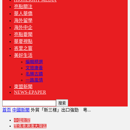
亮點關注
華人華僑
海外留學
海外中企
亮點要聞
華夏視點
峇里之窗
美好生活
編輯精選
文旅康養
名勝古蹟
一路風情
東盟新聞
NEWS-EPAPER
首页
中國新聞
外貿「新三樣」出口強勁 粵...
中國新聞
聚焦粵港澳大灣區