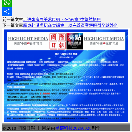
Email
WhatsApp
前一篇文章
走进张家界美术民宿，在“画意”中悠然栖居
分
下一篇文章
廣東赴港辦招商宣講會 以完善產業鏈吸引全球外企
享
© 2018 國際日報 ｜ 网站由
星链科技20260326
制作