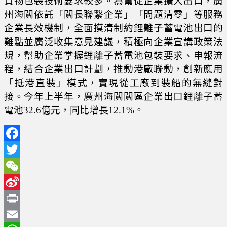
貨物包裝技術要求較多。為幫促企業擴大出口，廣
州海關依託「關長聯繫企業」「問題清零」等服務
企業長效機制，全面摸清制約鋰離子蓄電池出口的
難點並廣泛收集意見建議，積極向企業宣講政策法
規，幫助企業掌握鋰離子蓄電池包裝要求、申報流
程，結合企業出口計劃，推動港廠聯動，創新應用
「抵港直裝」模式，實現從工廠到裝船的無縫對
接。今年上半年，廣州海關關區企業出口鋰離子蓄
電池32.6億元，同比增長12.1%。
Facebook
Twitter
WeChat
Sina
Weibo
Print