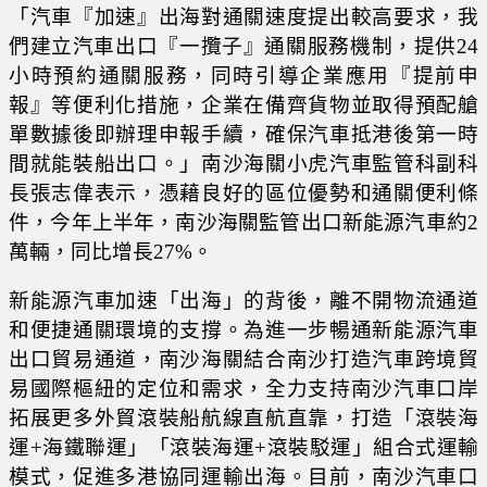
「汽車『加速』出海對通關速度提出較高要求，我
們建立汽車出口『一攬子』通關服務機制，提供24
小時預約通關服務，同時引導企業應用『提前申
報』等便利化措施，企業在備齊貨物並取得預配艙
單數據後即辦理申報手續，確保汽車抵港後第一時
間就能裝船出口。」南沙海關小虎汽車監管科副科
長張志偉表示，憑藉良好的區位優勢和通關便利條
件，今年上半年，南沙海關監管出口新能源汽車約2
萬輛，同比增長27%。
新能源汽車加速「出海」的背後，離不開物流通道
和便捷通關環境的支撐。為進一步暢通新能源汽車
出口貿易通道，南沙海關結合南沙打造汽車跨境貿
易國際樞紐的定位和需求，全力支持南沙汽車口岸
拓展更多外貿滾裝船航線直航直靠，打造「滾裝海
運+海鐵聯運」「滾裝海運+滾裝駁運」組合式運輸
模式，促進多港協同運輸出海。目前，南沙汽車口