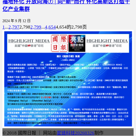
福地怀化 开放向海⑦ | 向“新”而行 怀化高新区打造千
亿产业集群
2024 年 9 月 12 日
1
...
2,797
2,798
2,799
...
4,654
4,654的2,798页
© 2018 國際日報 ｜ 网站由
星链科技20260326
制作