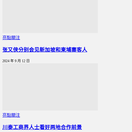
亮點關注
张又侠分别会见新加坡和柬埔寨客人
2024 年 9 月 12 日
亮點關注
川泰工商界人士看好两地合作前景