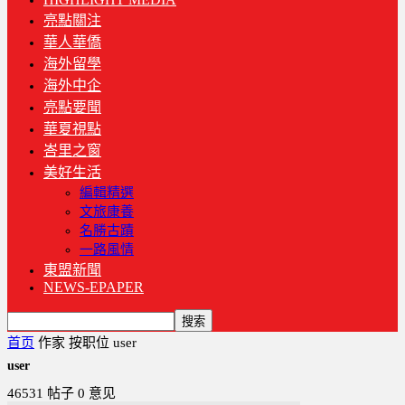
亮點關注
華人華僑
海外留學
海外中企
亮點要聞
華夏視點
峇里之窗
美好生活
編輯精選
文旅康養
名勝古蹟
一路風情
東盟新聞
NEWS-EPAPER
首页
作家
按职位 user
user
46531 帖子
0 意见