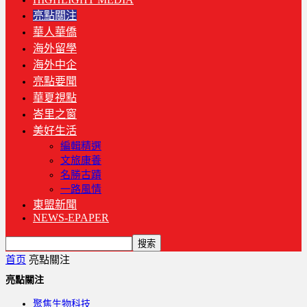
亮點關注
華人華僑
海外留學
海外中企
亮點要聞
華夏視點
峇里之窗
美好生活
編輯精選
文旅康養
名勝古蹟
一路風情
東盟新聞
NEWS-EPAPER
首页
亮點關注
亮點關注
聚焦生物科技