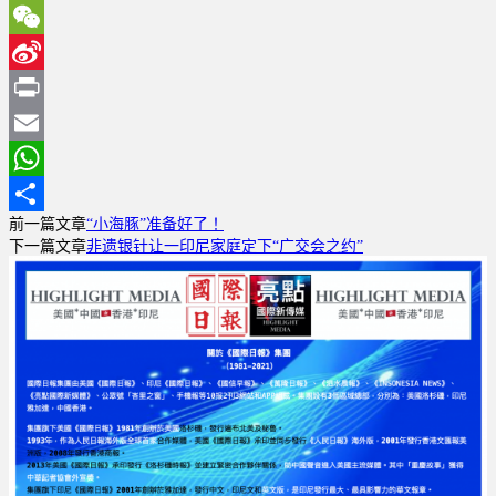
Twitter
WeChat
Sina
Weibo
Print
Email
WhatsApp
前一篇文章
“小海豚”准备好了！
分
下一篇文章
非遗银针让一印尼家庭定下“广交会之约”
享