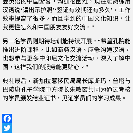
会英语的中国游客，沟通很困难，现在能熟练用
汉语说‘请出示护照’‘签证有效期还有多久’，工作
效率提高了很多，而且学到的中国文化知识，让
我更懂怎么和中国朋友友好交流。”
另一名学员则期待培训能持续开展，“希望孔院能
推出进阶课程，比如商务汉语、应急沟通汉语，
也想参与更多中印尼文化交流活动，深入了解中
国，这样我们的服务能更贴心。”
典礼最后，新加拉惹移民局局长库斯玛・普塔与
巴陵康孔子学院中方院长朱敏霞共同为通过考核
的学员颁发结业证书，见证学员们的学习成果。
Facebook