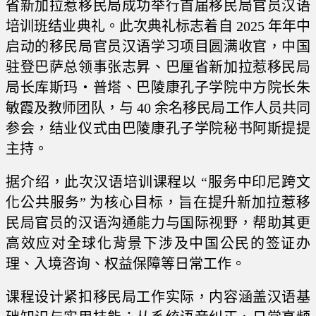
省新加拉惹移民局成功举行首届移民局官员汉语
培训班结业典礼。此次典礼标志着自 2025 年年中
启动的移民局官员汉语学习项目圆满收官，中国
驻登巴萨总领事张志昇、巴厘省新加拉惹移民局
局长库斯玛・普塔、巴陵康孔子学院中方院长朱
敏霞及教师团队，与 40 余名移民局工作人员共同
参会，结业仪式由巴陵康孔子学院秘书阿斯提提
主持。
据介绍，此次汉语培训课程以 “服务中印尼跨文
化公共服务” 为核心目标，旨在提升新加拉惹移
民局官员的汉语沟通能力与国际视野，帮助其更
高效应对全球化背景下涉及中国公民的签证办
理、入境咨询、权益保障等日常工作。
课程设计紧扣移民局工作实际，内容涵盖汉语基