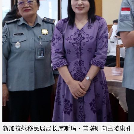
新加拉惹移民局局长库斯玛・普塔则向巴陵康孔