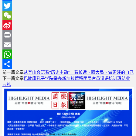
Facebook
Twitter
WeChat
Sina
Weibo
Print
Email
WhatsApp
前一篇文章
从釜山会晤看“历史主动”：看长远、驭大局、做更好的自己
分
下一篇文章
巴陵康孔子学院举办新加拉惹移民局官员汉语培训班结业
享
典礼