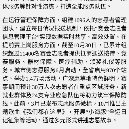
体服务等针对性演练，打造全能服务队伍。
在运行管理保障方面，组建1096人的志愿者管理
团队，建立每日情况报送机制，依托“赛会志愿者
信息管理平台”实现数据实时共享、高效处置。在
提前赛上岗服务方面，截至10月30日，已累计组
织超过11400名赛会志愿者提供抵离迎送接待、竞
赛服务、器材保障、医疗辅助、颁奖礼仪等服
务。城市侧志愿服务6月启动，全省启用970个站
点、举办1.4万场活动，广深惠等地特色鲜明，赛
事期间预计30万人次志愿者在重点区域服务，新
就业群体及24支专业应急队伍将助力筑牢保障防
线。此前，3月已发布志愿服务徽标，10月推出主
题歌曲《我们都在这里》，开展“小海豚”全运日
记征集等活动，通过多元形式讲述志愿故事。