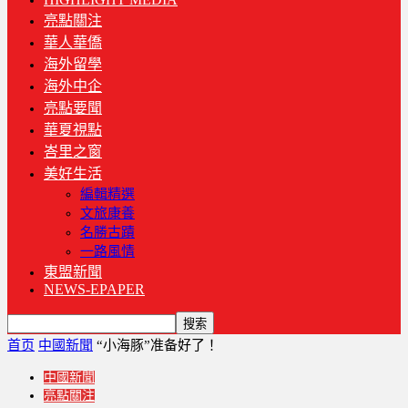
亮點關注
華人華僑
海外留學
海外中企
亮點要聞
華夏視點
峇里之窗
美好生活
編輯精選
文旅康養
名勝古蹟
一路風情
東盟新聞
NEWS-EPAPER
首页
中國新聞
“小海豚”准备好了！
中國新聞
亮點關注