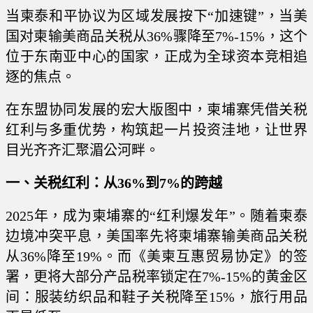
当柬泰和平协议为区域发展按下“加速键”，当美
国对柬输美商品关税从36%骤降至7%-15%，这个
位于东南亚中心的国家，正成为全球资本竞相追
逐的焦点。
在东盟协同发展的宏大版图中，柬埔寨凭借关税
红利与多重优势，构筑起一片投资洼地，让世界
目光齐齐汇聚湄公河畔。
一、关税红利：从36%到7%的跨越
2025年，成为柬埔寨的“红利爆发年”。随着柬泰
边境冲突平息，美国率先将柬埔寨输美商品关税
从36%降至19%。而《美柬互惠贸易协定》的签
署，更将大部分产品税率锁定在7%-15%的黄金区
间：服装纺织品和鞋子关税降至15%，旅行用品