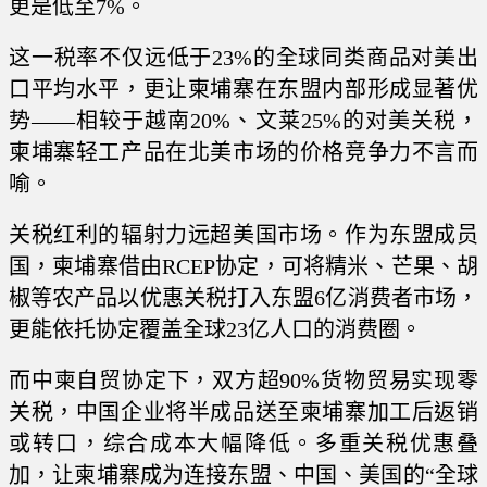
更是低至7%。
这一税率不仅远低于23%的全球同类商品对美出
口平均水平，更让柬埔寨在东盟内部形成显著优
势——相较于越南20%、文莱25%的对美关税，
柬埔寨轻工产品在北美市场的价格竞争力不言而
喻。
关税红利的辐射力远超美国市场。作为东盟成员
国，柬埔寨借由
RCEP协定
，可将精米、芒果、胡
椒等农产品以优惠关税打入东盟6亿消费者市场，
更能依托协定覆盖全球23亿人口的消费圈。
而中柬自贸协定下，双方超90%货物贸易实现零
关税，中国企业将半成品送至柬埔寨加工后返销
或转口，综合成本大幅降低。多重关税优惠叠
加，让柬埔寨成为连接东盟、中国、美国的“全球