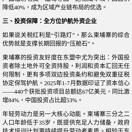
降低40%，成为区域产业链布局的优选。
三、投资保障：全方位护航外资企业
如果说关税红利是“引路灯”，那么柬埔寨的综合
优势就是支撑长期回报的“压舱石”。
柬埔寨的投资友好度在东盟中尤为突出：外国投
资者除土地外可全资持股，利润和资本汇回无任
何限制，更有多项双边投资条约和
避免双重征税
协定
保驾护航。2025年1-7月数据印证了资本信心
——440个获批投资项目总额达67亿美元，同比激
增84%，中国投资占比超53%。
年轻劳动力是另一大核心动能。柬埔寨三分之二
人口年龄低于35岁，既提供充足人力储备，政府
技术培训计划更持续提升劳动者素质。相较于东