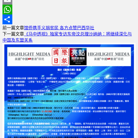
Email
WhatsApp
前一篇文章
馆侨携手义捐贫民 各方点赞巴西华社
分
下一篇文章
《马中透视》独家专访东帝汶总理沙纳纳：将继续深化与
享
中国及东盟关系