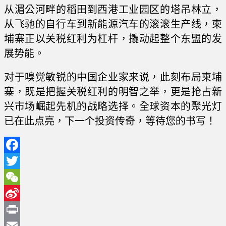
从湄公河畔的稻田到西港工业园区的塔吊林立，
从飞驰的自行车到新能源汽车的滚滚生产线，柬
埔寨正以关税红利为杠杆，撬动起整个东盟的发
展势能。
对于嗅觉敏锐的中国企业家来说，此刻布局柬埔
寨，既是把握关税红利的明智之举，更是抢占新
兴市场崛起先机的战略选择。全球资本的聚光灯
已在此点亮，下一个投资传奇，等待您的书写！
Facebook
Twitter
WeChat
Sina
Weibo
Print