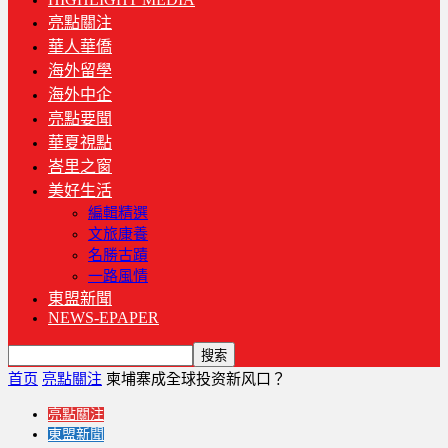
亮點關注
華人華僑
海外留學
海外中企
亮點要聞
華夏視點
峇里之窗
美好生活
編輯精選
文旅康養
名勝古蹟
一路風情
東盟新聞
NEWS-EPAPER
首页
亮點關注
柬埔寨成全球投资新风口？
亮點關注
東盟新聞