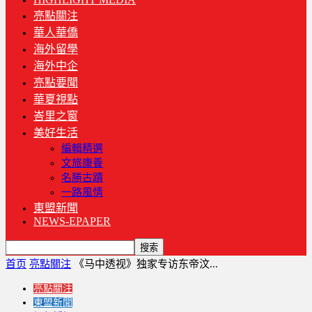
亮點關注
華人華僑
海外留學
海外中企
亮點要聞
華夏視點
峇里之窗
美好生活
編輯精選
文旅康養
名勝古蹟
一路風情
東盟新聞
NEWS-EPAPER
首页
亮點關注
《马中透视》独家专访东帝汶...
亮點關注
東盟新聞