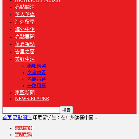
亮點關注
華人華僑
海外留學
海外中企
亮點要聞
華夏視點
峇里之窗
美好生活
編輯精選
文旅康養
名勝古蹟
一路風情
東盟新聞
NEWS-EPAPER
首页
亮點關注
印尼留学生：在广州读懂中国...
亮點關注
華人華僑