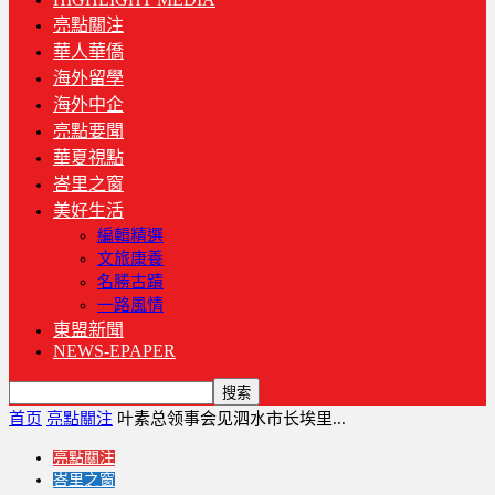
亮點關注
華人華僑
海外留學
海外中企
亮點要聞
華夏視點
峇里之窗
美好生活
編輯精選
文旅康養
名勝古蹟
一路風情
東盟新聞
NEWS-EPAPER
首页
亮點關注
叶素总领事会见泗水市长埃里...
亮點關注
峇里之窗