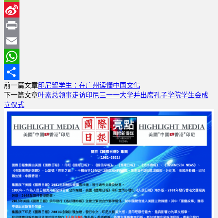
WeChat
Sina
Weibo
Print
Email
WhatsApp
前一篇文章
印尼留学生：在广州读懂中国文化
分
下一篇文章
叶素总领事走访印尼三一一大学并出席孔子学院学生会成
享
立仪式