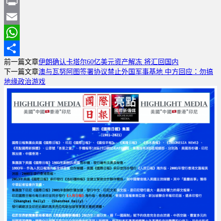
Sina
Weibo
Print
Email
WhatsApp
前一篇文章
伊朗确认卡塔尔60亿美元资产解冻 将汇回国内
分
下一篇文章
澳与瓦努阿图签署协议禁止外国军事基地 中方回应：勿搞
享
地缘政治游戏