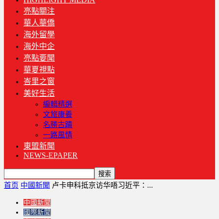
亮點關注
華人華僑
海外留學
海外中企
亮點要聞
華夏視點
峇里之窗
美好生活
編輯精選
文旅康養
名勝古蹟
一路風情
東盟新聞
NEWS-EPAPER
首页
中國新聞
卢卡申科抵京访华唔习近平：...
中國新聞
國際新聞