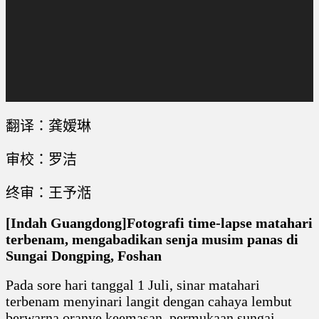
翻译：龚嫒琳
审校：罗洁
终审：王予湉
[Indah Guangdong]Fotografi time-lapse matahari
terbenam, mengabadikan senja musim panas di
Sungai Dongping, Foshan
Pada sore hari tanggal 1 Juli, sinar matahari
terbenam menyinari langit dengan cahaya lembut
berwarna oranye keemasan, permukaan sungai