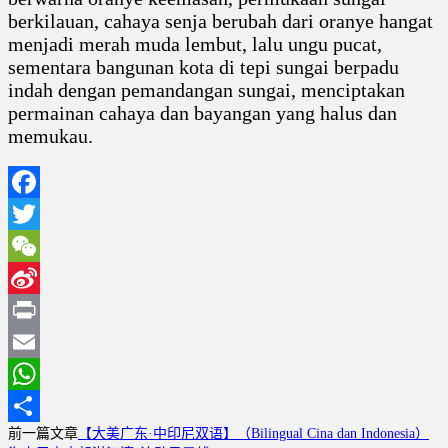
berkilauan, cahaya senja berubah dari oranye hangat
menjadi merah muda lembut, lalu ungu pucat,
sementara bangunan kota di tepi sungai berpadu
indah dengan pemandangan sungai, menciptakan
permainan cahaya dan bayangan yang halus dan
memukau.
Facebook
Twitter
WeChat
Sina
Weibo
Print
Email
WhatsApp
前一篇文章
【大美广东·中印尼双语】（Bilingual Cina dan Indonesia）
分