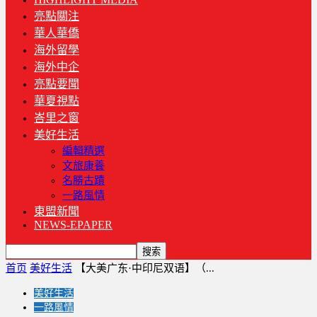
亮點關注
華人華僑
海外留學
海外中企
亮點要聞
華夏視點
峇里之窗
美好生活
編輯精選
文旅康養
名勝古蹟
一路風情
東盟新聞
NEWS-EPAPER
首页
美好生活
【大美广东·中印尼双语】（...
美好生活
一路風情