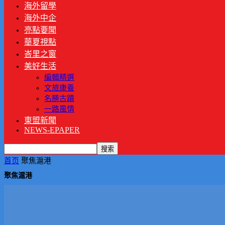
海外留學
海外中企
亮點要聞
華夏視點
峇里之窗
美好生活
編輯精選
文旅康養
名勝古蹟
一路風情
東盟新聞
NEWS-EPAPER
首页
聚焦滬港
聚焦滬港